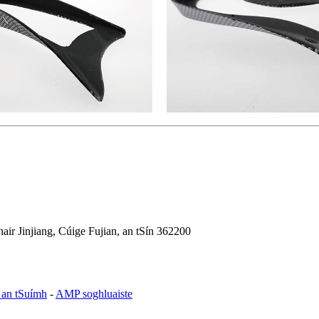
air Jinjiang, Cúige Fujian, an tSín 362200
l an tSuímh
-
AMP soghluaiste