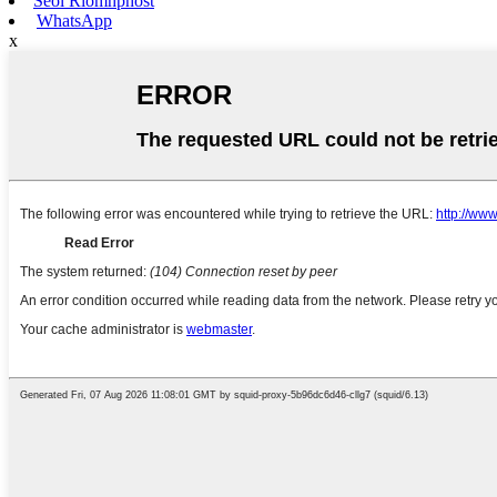
Seol Ríomhphost
WhatsApp
x