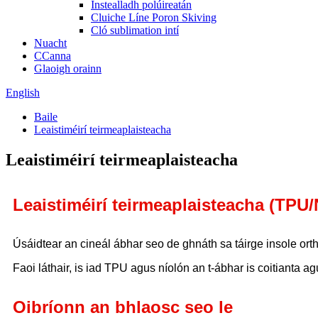
Instealladh polúireatán
Cluiche Líne Poron Skiving
Cló sublimation intí
Nuacht
CCanna
Glaoigh orainn
English
Baile
Leaistiméirí teirmeaplaisteacha
Leaistiméirí teirmeaplaisteacha
Leaistiméirí teirmeaplaisteacha (TPU
Úsáidtear an cineál ábhar seo de ghnáth sa táirge insole orth
Faoi láthair, is iad TPU agus níolón an t-ábhar is coitianta 
Oibríonn an bhlaosc seo le