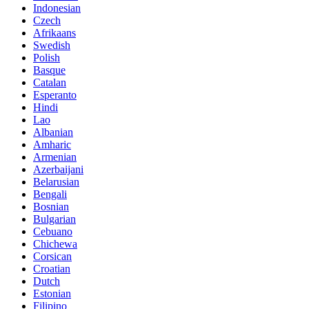
Indonesian
Czech
Afrikaans
Swedish
Polish
Basque
Catalan
Esperanto
Hindi
Lao
Albanian
Amharic
Armenian
Azerbaijani
Belarusian
Bengali
Bosnian
Bulgarian
Cebuano
Chichewa
Corsican
Croatian
Dutch
Estonian
Filipino