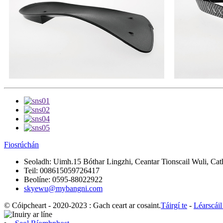
Fiosrúchán
Seoladh:
Uimh.15 Bóthar Lingzhi, Ceantar Tionscail Wuli, Cath
Teil:
008615059726417
Beolíne:
0595-88022922
skyewu@mybangni.com
© Cóipcheart - 2020-2023 : Gach ceart ar cosaint.
Táirgí te
-
Léarscái