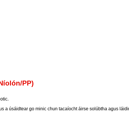
/Níolón/PP)
otic.
agus a úsáidtear go minic chun tacaíocht áirse solúbtha agus láid