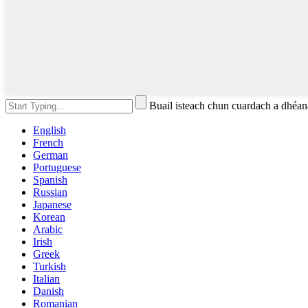
Buail isteach chun cuardach a dhé
English
French
German
Portuguese
Spanish
Russian
Japanese
Korean
Arabic
Irish
Greek
Turkish
Italian
Danish
Romanian