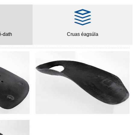
é-dath
Cruas éagsúla