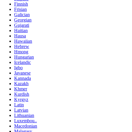
Finnish
Frisian
Galician
Georgian
Gujarati
Haitian
Hausa
Hawaiian
Hebrew
Hmong
Hungarian
Icelandic
Igbo
Javanese
Kannada
Kazakh
Khmer
Kurdish
Kyrgyz
Latin
Latvian
Lithuanian
Luxembou..
Macedonian
Malagasy