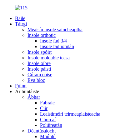
Baile
Táirgí
Meaisín insole saincheaptha
Insole orthotic
Insole fad 3/4
Insole fad iomlán
Insole spóirt
Insole moldable teasa
Insole oibre
Insole páistí
Cúram coise
Eva bloc
Fúinn
Ár buntáiste
Ábhar
Fabraic
Cúr
Leaistiméirí teirmeaplaisteacha
Chorcaí
Polúireatán
Déantúsaíocht
Mhúnlú