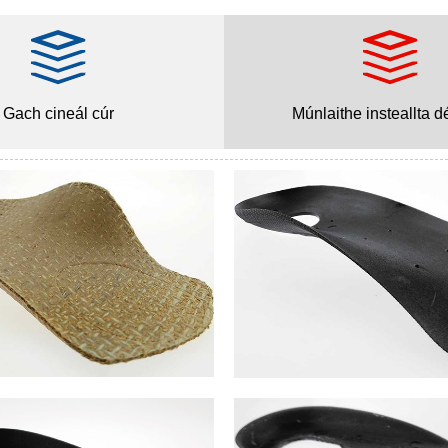
Gach cineál cúr
Múnlaithe insteallta d