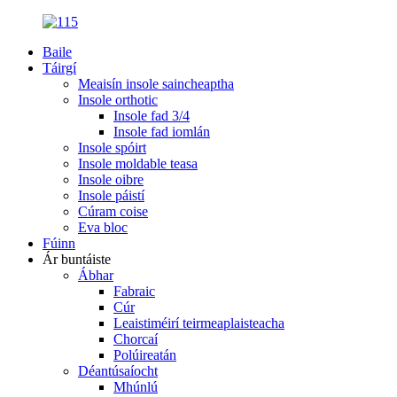
Baile
Táirgí
Meaisín insole saincheaptha
Insole orthotic
Insole fad 3/4
Insole fad iomlán
Insole spóirt
Insole moldable teasa
Insole oibre
Insole páistí
Cúram coise
Eva bloc
Fúinn
Ár buntáiste
Ábhar
Fabraic
Cúr
Leaistiméirí teirmeaplaisteacha
Chorcaí
Polúireatán
Déantúsaíocht
Mhúnlú