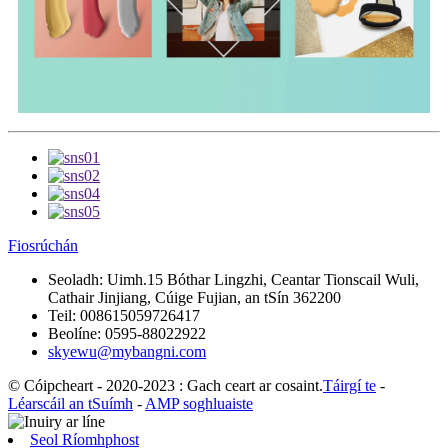
Fiosrúchán
Seoladh:
Uimh.15 Bóthar Lingzhi, Ceantar Tionscail Wuli,
Cathair Jinjiang, Cúige Fujian, an tSín 362200
Teil:
008615059726417
Beolíne:
0595-88022922
skyewu@mybangni.com
© Cóipcheart - 2020-2023 : Gach ceart ar cosaint.
Táirgí te
-
Léarscáil an tSuímh
-
AMP soghluaiste
Seol Ríomhphost