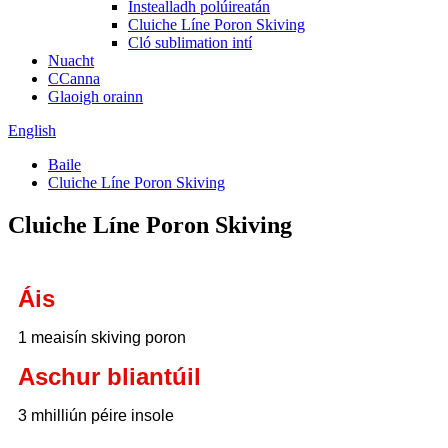
Instealladh polúireatán
Cluiche Líne Poron Skiving
Cló sublimation intí
Nuacht
CCanna
Glaoigh orainn
English
Baile
Cluiche Líne Poron Skiving
Cluiche Líne Poron Skiving
Áis
1 meaisín skiving poron
Aschur bliantúil
3 mhilliún péire insole