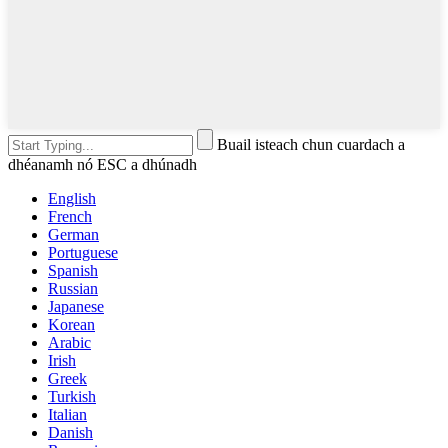
Buail isteach chun cuardach a
dhéanamh nó ESC a dhúnadh
English
French
German
Portuguese
Spanish
Russian
Japanese
Korean
Arabic
Irish
Greek
Turkish
Italian
Danish