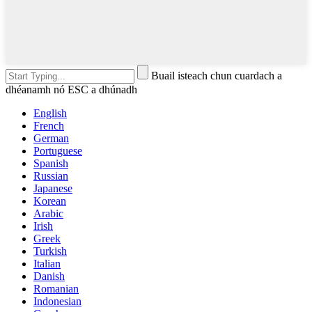
Buail isteach chun cuardach a
dhéanamh nó ESC a dhúnadh
English
French
German
Portuguese
Spanish
Russian
Japanese
Korean
Arabic
Irish
Greek
Turkish
Italian
Danish
Romanian
Indonesian