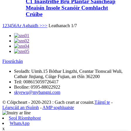
C1 Inaistrithe Brú Plantar Saincheap
Meaisín Insole Scanóir Comhlacht
Crúibe
1
2
3
4
5
6
Ar Aghaidh >
>>
Leathanach 1/7
Fiosrúchán
Seoladh:
Uimh.15 Bóthar Lingzhi, Ceantar Tionscail Wuli,
Cathair Jinjiang, Cúige Fujian, an tSín 362200
Teil:
008615059726417
Beolíne:
0595-88022922
skyewu@mybangni.com
© Cóipcheart - 2020-2023 : Gach ceart ar cosaint.
Táirgí te
-
Léarscáil an tSuímh
-
AMP soghluaiste
Seol Ríomhphost
WhatsApp
x