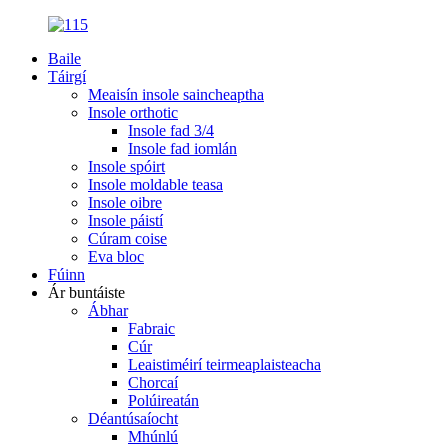
Baile
Táirgí
Meaisín insole saincheaptha
Insole orthotic
Insole fad 3/4
Insole fad iomlán
Insole spóirt
Insole moldable teasa
Insole oibre
Insole páistí
Cúram coise
Eva bloc
Fúinn
Ár buntáiste
Ábhar
Fabraic
Cúr
Leaistiméirí teirmeaplaisteacha
Chorcaí
Polúireatán
Déantúsaíocht
Mhúnlú