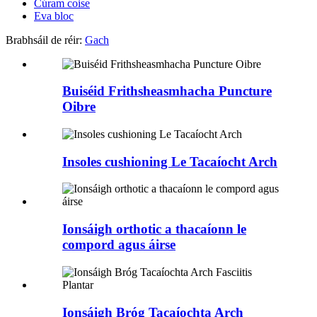
Cúram coise
Eva bloc
Brabhsáil de réir:
Gach
Buiséid Frithsheasmhacha Puncture
Oibre
Insoles cushioning Le Tacaíocht Arch
Ionsáigh orthotic a thacaíonn le
compord agus áirse
Ionsáigh Bróg Tacaíochta Arch