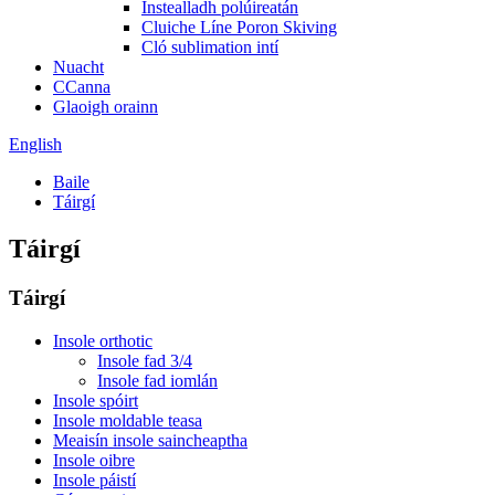
Instealladh polúireatán
Cluiche Líne Poron Skiving
Cló sublimation intí
Nuacht
CCanna
Glaoigh orainn
English
Baile
Táirgí
Táirgí
Táirgí
Insole orthotic
Insole fad 3/4
Insole fad iomlán
Insole spóirt
Insole moldable teasa
Meaisín insole saincheaptha
Insole oibre
Insole páistí